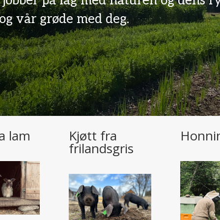
 jobber på lag med naturen og dens r
og vår grøde med deg.
ra lam
Kjøtt fra
Honni
frilandsgris