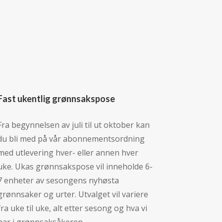
Fast ukentlig grønnsakspose
Fra begynnelsen av juli til ut oktober kan
du bli med på vår abonnementsordning
med utlevering hver- eller annen hver
uke. Ukas grønnsakspose vil inneholde 6-
7 enheter av sesongens nyhøsta
grønnsaker og urter. Utvalget vil variere
fra uke til uke, alt etter sesong og hva vi