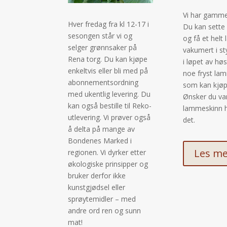
Vi har gamme
Hver fredag fra kl 12-17 i
Du kan sette 
sesongen står vi og
og få et helt 
selger grønnsaker på
vakumert i st
Rena torg. Du kan kjøpe
i løpet av høs
enkeltvis eller bli med på
noe fryst la
abonnementsordning
som kan kjøpe
med ukentlig levering. Du
Ønsker du v
kan også bestille til Reko-
lammeskinn h
utlevering. Vi prøver også
det.
å delta på mange av
Bondenes Marked i
Les m
regionen. Vi dyrker etter
økologiske prinsipper og
bruker derfor ikke
kunstgjødsel eller
sprøytemidler – med
andre ord ren og sunn
mat!