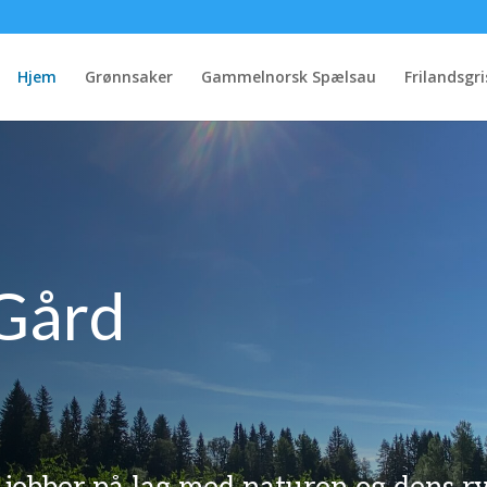
Hjem
Grønnsaker
Gammelnorsk Spælsau
Frilandsgri
Gård