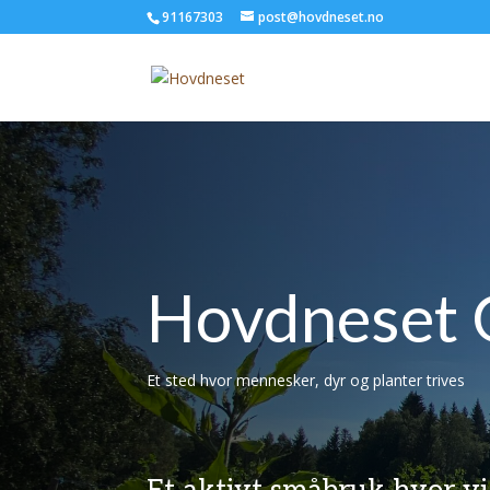
91167303
post@hovdneset.no
Hovdneset 
Et sted hvor mennesker, dyr og planter trives