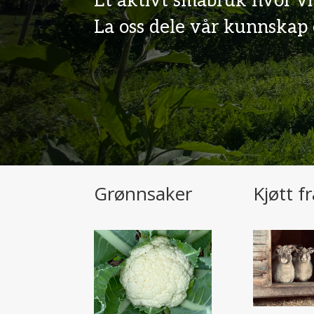
Et aktivt småbruk hvor vi
La oss dele vår kunnskap 
Grønnsaker
Kjøtt f