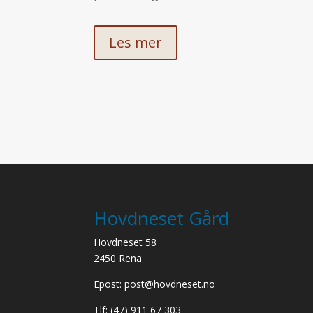
Les mer
Hovdneset Gård
Hovdneset 58
2450 Rena
Epost: post@hovdneset.no
Tlf: (47) 911 67 303