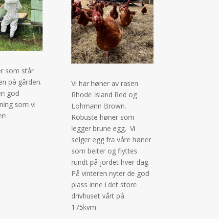
er som står
en på gården.
Vi har høner av rasen
en god
Rhode Island Red og
ing som vi
Lohmann Brown.
en
Robuste høner som
legger brune egg. Vi
selger egg fra våre høner
som beiter og flyttes
rundt på jordet hver dag.
På vinteren nyter de god
plass inne i det store
drivhuset vårt på
175kvm.