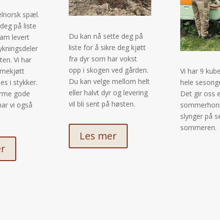
lnorsk spæl.
deg på liste
Du kan nå sette deg på
lam levert
liste for å sikre deg kjøtt
ykningsdeler
fra dyr som har vokst
ten. Vi har
opp i skogen ved gården.
mmekjøtt
Vi har 9 kub
Du kan velge mellom helt
s i stykker.
hele sesong
eller halvt dyr og levering
arme gode
Det gir oss 
vil bli sent på høsten.
ar vi også
sommerhonn
slynger på s
sommeren.
Les mer
er