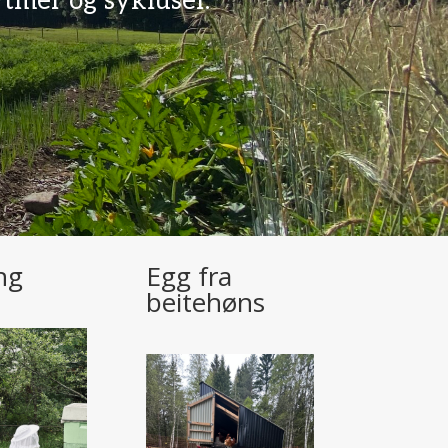
ytmer og sykluser.
ng
Egg fra
beitehøns